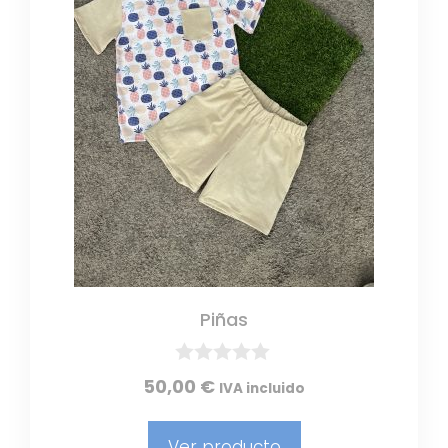
Piñas
0
50,00
€
IVA incluido
d
e
5
Ver producto