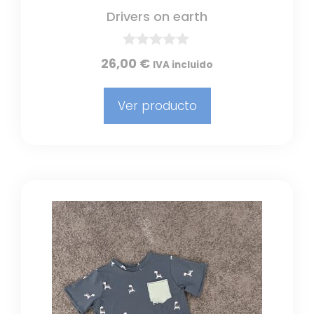
Drivers on earth
0
26,00
€
IVA incluido
d
e
5
Ver producto