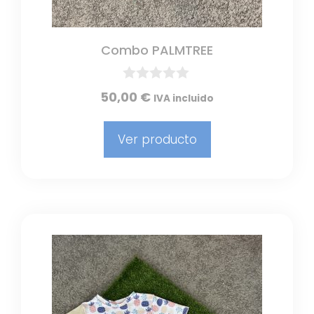
Combo PALMTREE
0
50,00
€
IVA incluido
d
e
5
Ver producto