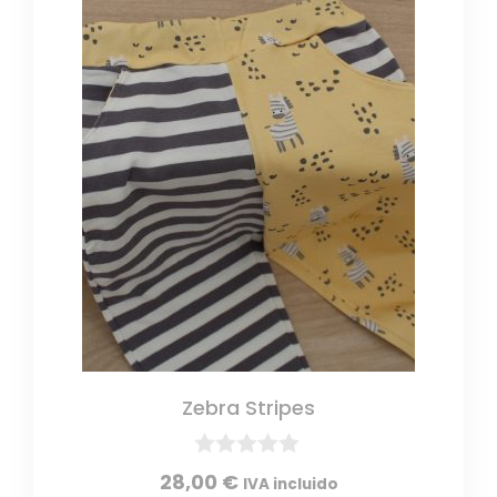
Zebra Stripes
0
28,00
€
IVA incluido
d