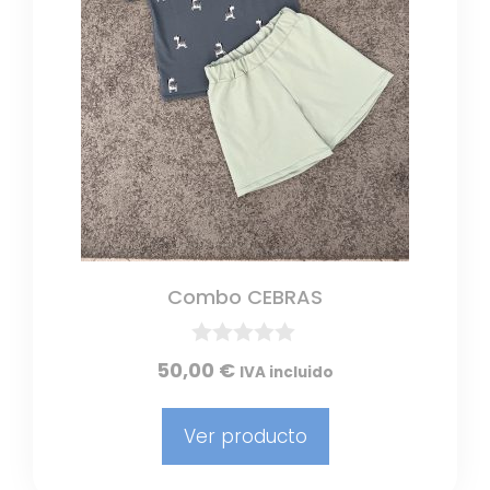
Combo CEBRAS
0
50,00
€
IVA incluido
d
e
5
Ver producto