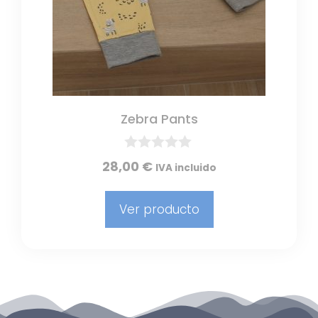
Zebra Pants
0
28,00
€
IVA incluido
d
e
5
Ver producto