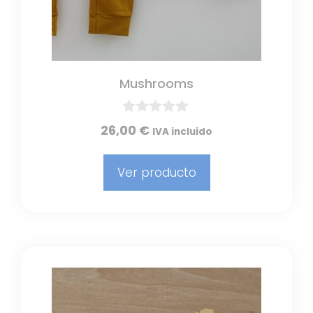
Mushrooms
0
26,00
€
IVA incluido
d
e
5
Ver producto