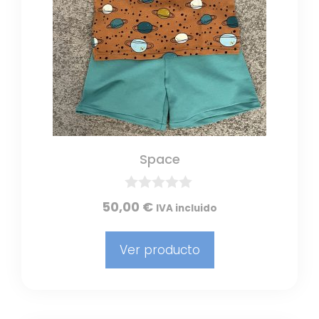
Space
0
50,00
€
IVA incluido
d
e
5
Ver producto