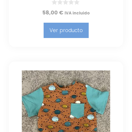
0
58,00
€
IVA incluido
d
e
5
Ver producto